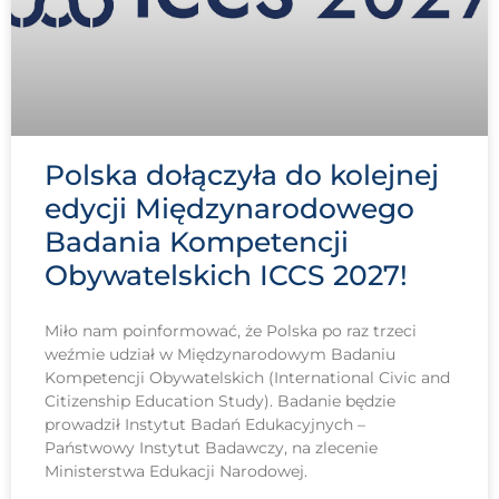
Polska dołączyła do kolejnej
edycji Międzynarodowego
Badania Kompetencji
Obywatelskich ICCS 2027!
Miło nam poinformować, że Polska po raz trzeci
weźmie udział w Międzynarodowym Badaniu
Kompetencji Obywatelskich (International Civic and
Citizenship Education Study). Badanie będzie
prowadził Instytut Badań Edukacyjnych –
Państwowy Instytut Badawczy, na zlecenie
Ministerstwa Edukacji Narodowej.