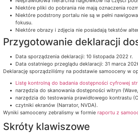
Nieprawidłowa hierarchia nagłówków na części pods
Niektóre pliki do pobrania nie mają oznaczenia roz
Niektóre podstrony portalu nie są w pełni nawigo
fokusu.
Niektóre obrazy i zdjęcia nie posiadają tekstów alt
Przygotowanie deklaracji do
Data sporządzenia deklaracji:
10 listopada 2022 r.
Data ostatniego przeglądu deklaracji:
31 marca 2026
Deklarację sporządziliśmy na podstawie samooceny w op
Listę kontrolną do badania dostępności cyfrowej str
narzędzia do skanowania dostępności witryn (Wave,
narzędzia do testowania prawidłowego kontrastu (C
czytniki ekranów (Narrator, NVDA).
Wyniki samooceny zebralismy w formie
raportu z samoo
Skróty klawiszowe