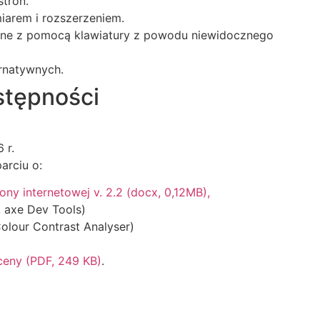
tron.
miarem i rozszerzeniem.
wane z pomocą klawiatury z powodu niewidocznego
ernatywnych.
stępności
 r.
arciu o:
ony internetowej v. 2.2 (docx, 0,12MB),
 axe Dev Tools)
olour Contrast Analyser)
ceny (PDF, 249 KB)
.