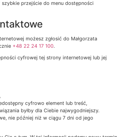
szybkie przejście do menu dostępności
ontaktowe
nternetowej możesz zgłosić do
Małgorzata
icznie
+48 22 24 17 100
.
ści cyfrowej tej strony internetowej lub jej
,
niedostępny cyfrowo element lub treść,
wiązania byłby dla Ciebie najwygodniejszy.
, nie później niż w ciągu 7 dni od jego
my Cię o tym. W tej informacji podamy nowy termin,