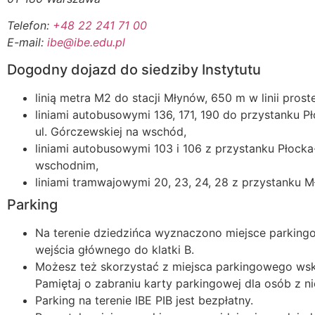
Telefon:
+48 22 241 71 00
E-mail:
ibe@ibe.edu.pl
Dogodny dojazd do siedziby Instytutu
linią metra M2 do stacji Młynów, 650 m w linii pros
liniami autobusowymi 136, 171, 190 do przystanku Pł
ul. Górczewskiej na wschód,
liniami autobusowymi 103 i 106 z przystanku Płocka-
wschodnim,
liniami tramwajowymi 20, 23, 24, 28 z przystanku 
Parking
Na terenie dziedzińca wyznaczono miejsce parking
wejścia głównego do klatki B.
Możesz też skorzystać z miejsca parkingowego wsk
Pamiętaj o zabraniu karty parkingowej dla osób z n
Parking na terenie IBE PIB jest bezpłatny.