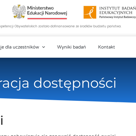
etencji Obywatelskich zostało dofinansowane ze środków budżetu państwa.
je dla uczestników
Wyniki badań
Kontakt
racja dostępności
i