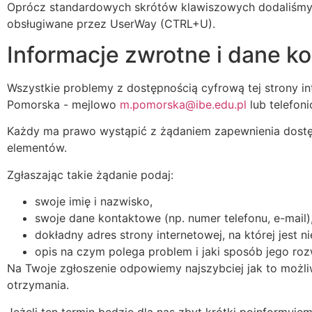
Oprócz standardowych skrótów klawiszowych dodaliśmy 
obsługiwane przez UserWay (CTRL+U).
Informacje zwrotne i dane k
Wszystkie problemy z dostępnością cyfrową tej strony i
Pomorska
- mejlowo
m.pomorska@ibe.edu.pl
lub telefon
Każdy ma prawo wystąpić z żądaniem zapewnienia dostępno
elementów.
Zgłaszając takie żądanie podaj:
swoje imię i nazwisko,
swoje dane kontaktowe (np. numer telefonu, e-mail)
dokładny adres strony internetowej, na której jest 
opis na czym polega problem i jaki sposób jego roz
Na Twoje zgłoszenie odpowiemy najszybciej jak to możliwe
otrzymania.
Jeżeli ten termin będzie dla nas zbyt krótki poinformuje