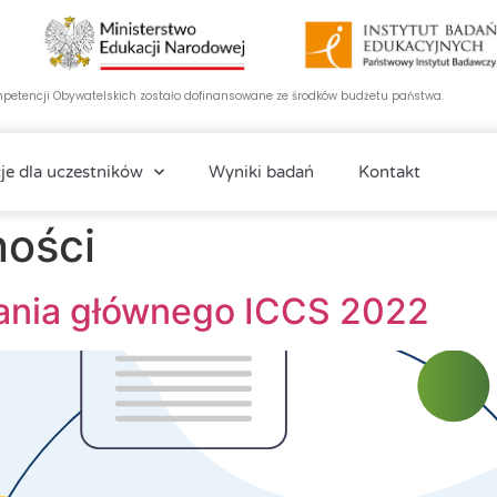
etencji Obywatelskich zostało dofinansowane ze środków budżetu państwa.
je dla uczestników
Wyniki badań
Kontakt
ności
ania głównego ICCS 2022