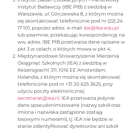
Instytut Badawczy (IBE PIB) z siedzibą w
Warszawie, ul. Górczewska 8, z którym można
się skontaktować telefonicznie pod nr (22) 24
17 101, poprzez adres e-mail:
ibe@ibe.edu.pl
lub pisemnie, przekazując korespondencję na
ww. adres. IBE PIB przetwarza dane opisane w
pkt 3 w celach, o których mowa w pkt 4;
Międzynarodowe Stowarzyszenie Mierzenia
Osiągnięć Szkolnych (IEA) z siedzibą w
Keizersgracht 311, 1016 EE Amsterdam,
Holandia, z którym można się skontaktować
telefonicznie pod nr +31 20 625 3625, przy
użyciu poczty elektronicznej:
secretariat@iea.nl
. IEA przetwarza jedynie
dane spseudonimizowane (nazwy szkół oraz
imiona i nazwiska zastąpione zostają
losowymi numerami), tj. IEA nie będzie w
stanie zidentyfikować dyrektorów ani szkół